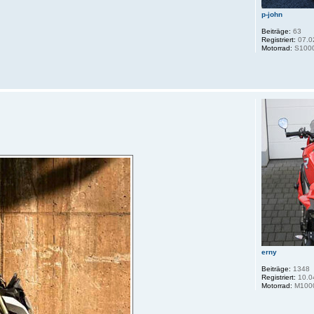
p-john
Beiträge:
63
Registriert:
07.0
Motorrad:
S1000
erny
Beiträge:
1348
Registriert:
10.0
Motorrad:
M100