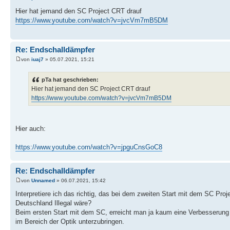
Hier hat jemand den SC Project CRT drauf
https://www.youtube.com/watch?v=jvcVm7mB5DM
Re: Endschalldämpfer
von
iuaj7
» 05.07.2021, 15:21
pTa hat geschrieben:
Hier hat jemand den SC Project CRT drauf
https://www.youtube.com/watch?v=jvcVm7mB5DM
Hier auch:
https://www.youtube.com/watch?v=jpguCnsGoC8
Re: Endschalldämpfer
von
Unnamed
» 06.07.2021, 15:42
Interpretiere ich das richtig, das bei dem zweiten Start mit dem SC Proj
Deutschland Illegal wäre?
Beim ersten Start mit dem SC, erreicht man ja kaum eine Verbesserung 
im Bereich der Optik unterzubringen.