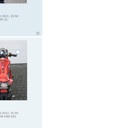
2.2021, 23:58
R '21
4.2012, 21:02
0R KM3 E81