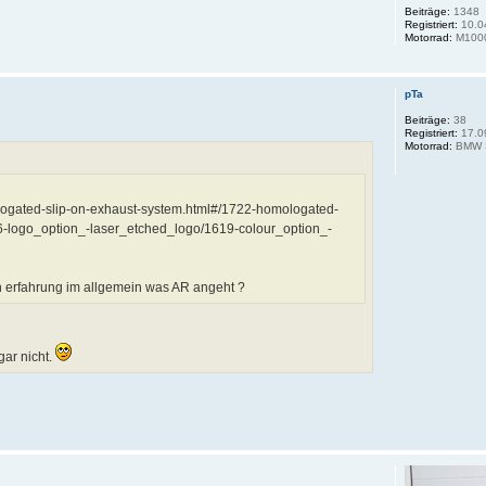
Beiträge:
1348
Registriert:
10.0
Motorrad:
M100
pTa
Beiträge:
38
Registriert:
17.0
Motorrad:
BMW 
ogated-slip-on-exhaust-system.html#/1722-homologated-
6-logo_option_-laser_etched_logo/1619-colour_option_-
n erfahrung im allgemein was AR angeht ?
gar nicht.