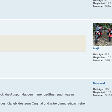
Beiträge:
38
Registriert:
17.0
Motorrad:
BMW 
iuaj7
Beiträge:
485
Registriert:
15.0
Motorrad:
S1R, 
Unnamed
Beiträge:
115
Registriert:
16.0
ect, die Auspuffklappen immer geöffnet sind, was in
Motorrad:
S 100
des Klangbildes zum Original und wäre damit lediglich eher