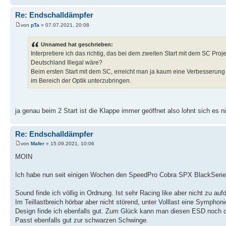
Re: Endschalldämpfer
von
pTa
» 07.07.2021, 20:08
Unnamed hat geschrieben:
Interpretiere ich das richtig, das bei dem zweiten Start mit dem SC Proj
Deutschland Illegal wäre?
Beim ersten Start mit dem SC, erreicht man ja kaum eine Verbesserung 
im Bereich der Optik unterzubringen.
ja genau beim 2 Start ist die Klappe immer geöffnet also lohnt sich es n
Re: Endschalldämpfer
von
Mafer
» 15.09.2021, 10:06
MOIN
Ich habe nun seit einigen Wochen den SpeedPro Cobra SPX BlackSerie
Sound finde ich völlig in Ordnung. Ist sehr Racing like aber nicht zu aufd
Im Teillastbreich hörbar aber nicht störend, unter Volllast eine Sympho
Design finde ich ebenfalls gut. Zum Glück kann man diesen ESD noch o
Passt ebenfalls gut zur schwarzen Schwinge.