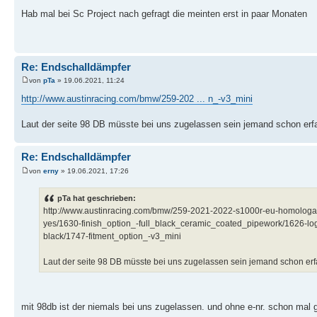
Hab mal bei Sc Project nach gefragt die meinten erst in paar Monaten
Re: Endschalldämpfer
von
pTa
» 19.06.2021, 11:24
http://www.austinracing.com/bmw/259-202 ... n_-v3_mini
Laut der seite 98 DB müsste bei uns zugelassen sein jemand schon erf
Re: Endschalldämpfer
von
erny
» 19.06.2021, 17:26
pTa hat geschrieben:
http://www.austinracing.com/bmw/259-2021-2022-s1000r-eu-homologat
yes/1630-finish_option_-full_black_ceramic_coated_pipework/1626-lo
black/1747-fitment_option_-v3_mini
Laut der seite 98 DB müsste bei uns zugelassen sein jemand schon er
mit 98db ist der niemals bei uns zugelassen. und ohne e-nr. schon mal 