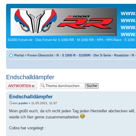
www.
www.
www.
www.
S1000-Forum.de - Das Forum für S 1000 RR - M 1000 RR - HP4 - HP4 Race - S 1000 
Portal
»
Foren-Übersicht
‹
R - S 1000 R - S1000R - Der S-Serie - Roadster
‹
R 
Endschalldämpfer
Antwort erstellen
Endschalldämpfer
von
p-john
» 11.05.2021, 11:37
Moin grüßt euch, da ich nicht jeden Tag jeden Hersteller abchecken wi
würde ich hier gerne zusammenarbeiten
Cobra hat vorgelegt :