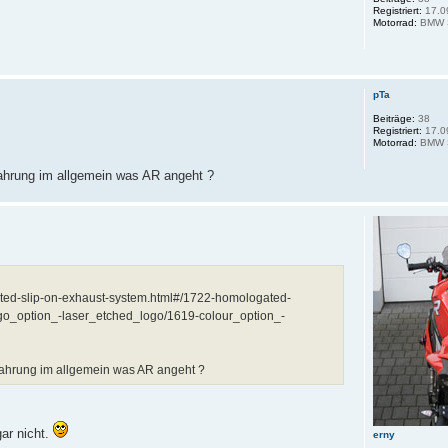
Registriert:
17.0
Motorrad:
BMW 
pTa
Beiträge:
38
Registriert:
17.0
Motorrad:
BMW 
ahrung im allgemein was AR angeht ?
ed-slip-on-exhaust-system.html#/1722-homologated-
go_option_-laser_etched_logo/1619-colour_option_-
fahrung im allgemein was AR angeht ?
gar nicht.
erny