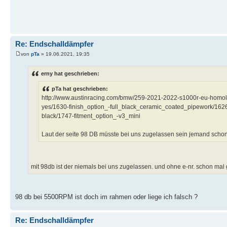
Re: Endschalldämpfer
von
pTa
» 19.06.2021, 19:35
erny hat geschrieben:
pTa hat geschrieben:
http://www.austinracing.com/bmw/259-2021-2022-s1000r-eu-homol
yes/1630-finish_option_-full_black_ceramic_coated_pipework/162
black/1747-fitment_option_-v3_mini
Laut der seite 98 DB müsste bei uns zugelassen sein jemand scho
mit 98db ist der niemals bei uns zugelassen. und ohne e-nr. schon mal 
98 db bei 5500RPM ist doch im rahmen oder liege ich falsch ?
Re: Endschalldämpfer