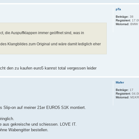
pTa
Beiträge:
38
Registriert:
17.0
Motorrad:
BMW 
ect, die Auspuffklappen immer geöffnet sind, was in
des Klangbildes zum Original und wäre damit lediglich eher
icht den zu kaufen euro5 kannst total vergessen leider
Mafer
Beiträge:
17
Registriert:
04.0
Motorrad:
M1KR 
s Slip-on auf meiner 21er EURO5 S1K montiert.
ringlich.
nie aus gekreische und schiessen. LOVE IT.
hne Wabengitter bestellen.