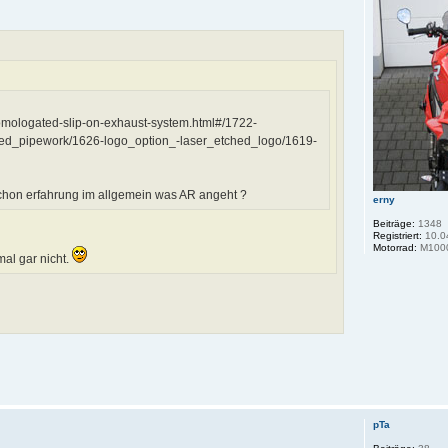
mologated-slip-on-exhaust-system.html#/1722-
ted_pipework/1626-logo_option_-laser_etched_logo/1619-
chon erfahrung im allgemein was AR angeht ?
erny
Beiträge:
1348
Registriert:
10.0
Motorrad:
M100
mal gar nicht.
pTa