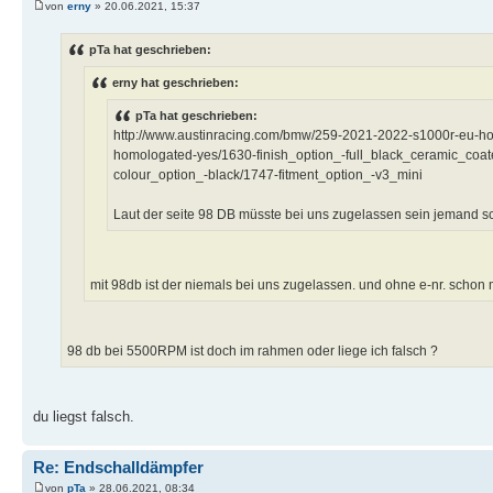
von
erny
» 20.06.2021, 15:37
pTa hat geschrieben:
erny hat geschrieben:
pTa hat geschrieben:
http://www.austinracing.com/bmw/259-2021-2022-s1000r-eu-ho
homologated-yes/1630-finish_option_-full_black_ceramic_coa
colour_option_-black/1747-fitment_option_-v3_mini
Laut der seite 98 DB müsste bei uns zugelassen sein jemand s
mit 98db ist der niemals bei uns zugelassen. und ohne e-nr. schon 
98 db bei 5500RPM ist doch im rahmen oder liege ich falsch ?
du liegst falsch.
Re: Endschalldämpfer
von
pTa
» 28.06.2021, 08:34