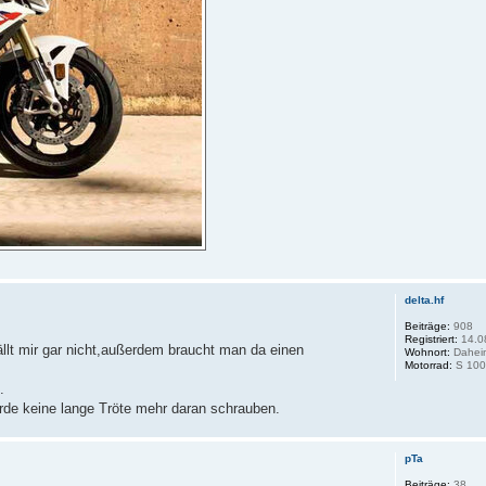
delta.hf
Beiträge:
908
Registriert:
14.0
llt mir gar nicht,außerdem braucht man da einen
Wohnort:
Dahei
Motorrad:
S 100
.
rde keine lange Tröte mehr daran schrauben.
pTa
Beiträge:
38