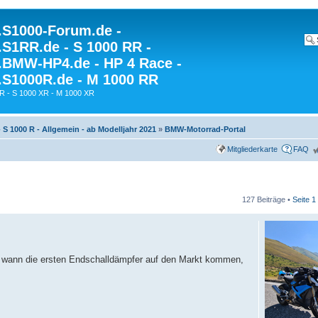
S1000-Forum.de -
S1RR.de - S 1000 RR -
BMW-HP4.de - HP 4 Race -
S1000R.de - M 1000 RR
R - S 1000 XR - M 1000 XR
- S 1000 R - Allgemein - ab Modelljahr 2021
»
BMW-Motorrad-Portal
Mitgliederkarte
FAQ
127 Beiträge •
Seite
1
ll, wann die ersten Endschalldämpfer auf den Markt kommen,