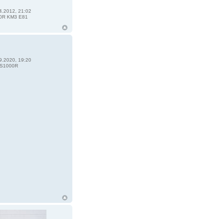
4.2012, 21:02
0R KM3 E81
9.2020, 19:20
S1000R