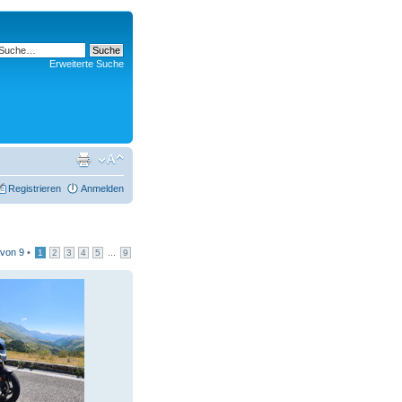
Erweiterte Suche
Registrieren
Anmelden
von
9
•
...
1
2
3
4
5
9