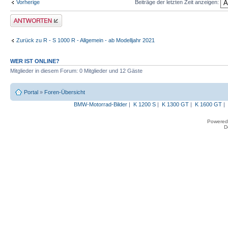
Vorherige
Beiträge der letzten Zeit anzeigen:
Antwort erstellen
Zurück zu R - S 1000 R - Allgemein - ab Modelljahr 2021
WER IST ONLINE?
Mitglieder in diesem Forum: 0 Mitglieder und 12 Gäste
Portal
»
Foren-Übersicht
BMW-Motorrad-Bilder
|
K 1200 S
|
K 1300 GT
|
K 1600 GT
|
Powered
D