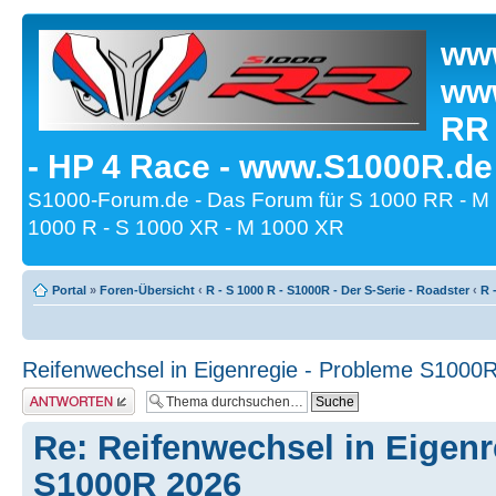
www
www
RR
- HP 4 Race - www.S1000R.de
S1000-Forum.de - Das Forum für S 1000 RR - M
1000 R - S 1000 XR - M 1000 XR
Portal
»
Foren-Übersicht
‹
R - S 1000 R - S1000R - Der S-Serie - Roadster
‹
R 
Reifenwechsel in Eigenregie - Probleme S1000
Antwort erstellen
Re: Reifenwechsel in Eigenr
S1000R 2026