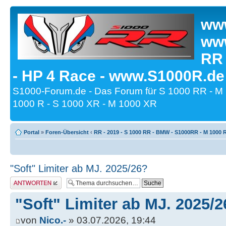
www
www
RR
- HP 4 Race - www.S1000R.de
S1000-Forum.de - Das Forum für S 1000 RR - M
1000 R - S 1000 XR - M 1000 XR
Portal
»
Foren-Übersicht
‹
RR - 2019 - S 1000 RR - BMW - S1000RR - M 1000 
"Soft" Limiter ab MJ. 2025/26?
Antwort erstellen
"Soft" Limiter ab MJ. 2025/
von
Nico.-
» 03.07.2026, 19:44