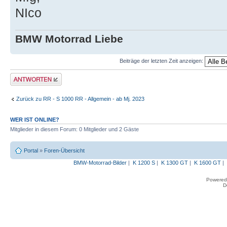
NIco
BMW Motorrad Liebe
Beiträge der letzten Zeit anzeigen:
Antwort erstellen
Zurück zu RR - S 1000 RR - Allgemein - ab Mj. 2023
WER IST ONLINE?
Mitglieder in diesem Forum: 0 Mitglieder und 2 Gäste
Portal
»
Foren-Übersicht
BMW-Motorrad-Bilder
|
K 1200 S
|
K 1300 GT
|
K 1600 GT
|
Powered
D