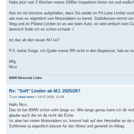
Habe jetzt seit 2 Wochen meine 1000er Inspektion hinter mir und endl
Nun ist mir letztens aufgefallen, dass Sie weder im Pit-Lane Limiter noc
wie man es eigentlich von Motorrädern so kennt. Stattdessen nimmt si
Weg und im Pitlane Limiter ist es wie beim Auto, es wird einfach kein G
dennoch finde ich es schon schade :/
Ist das ab den neuen MJ so?
P.S. keine Sorge, ich Quäle meine RR nicht in den Begrenzer, hab es n
Mfg,
Nico
BMW Motorrad Liebe
Re: "Soft" Limiter ab MJ. 2025/26?
von
xbad.omen
» 19.07.2026, 12:39
Hallo Nico,
Das ist bei BMW schon sehr lange so. Wie lange genau kann ich dir nic
glaube auch die ist da nicht die Erste.
Ist aber bei vielen Motorrädern so, kommt halt auf den Hersteller an ob di
Softlimiter ja eigentlich besser für den Motor und generell im Alltag.