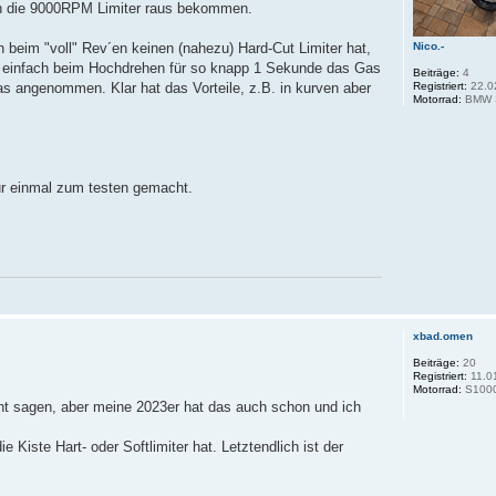
ich die 9000RPM Limiter raus bekommen.
Nico.-
h beim "voll" Rev´en keinen (nahezu) Hard-Cut Limiter hat,
e einfach beim Hochdrehen für so knapp 1 Sekunde das Gas
Beiträge:
4
Registriert:
22.0
as angenommen. Klar hat das Vorteile, z.B. in kurven aber
Motorrad:
BMW 
ur einmal zum testen gemacht.
xbad.omen
Beiträge:
20
Registriert:
11.0
Motorrad:
S100
ht sagen, aber meine 2023er hat das auch schon und ich
e Kiste Hart- oder Softlimiter hat. Letztendlich ist der