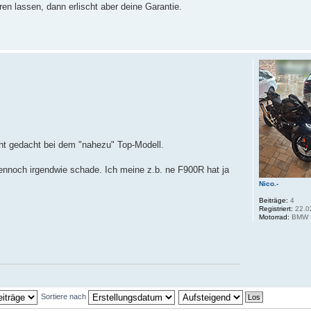
en lassen, dann erlischt aber deine Garantie.
cht gedacht bei dem "nahezu" Top-Modell.
 dennoch irgendwie schade. Ich meine z.b. ne F900R hat ja
Nico.-
Beiträge:
4
Registriert:
22.0
Motorrad:
BMW 
Sortiere nach