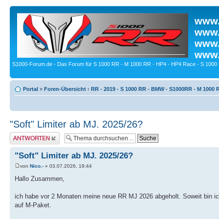
www.
www.
www.
www.
S1000-Forum.de - Das Forum für S 1000 RR - M 1000 RR - HP4 - HP4 Race - S 1000 
Portal
»
Foren-Übersicht
‹
RR - 2019 - S 1000 RR - BMW - S1000RR - M 1000 
"Soft" Limiter ab MJ. 2025/26?
Antwort erstellen
"Soft" Limiter ab MJ. 2025/26?
von
Nico.-
» 03.07.2026, 19:44
Hallo Zusammen,
ich habe vor 2 Monaten meine neue RR MJ 2026 abgeholt. Soweit bin ich 
auf M-Paket.