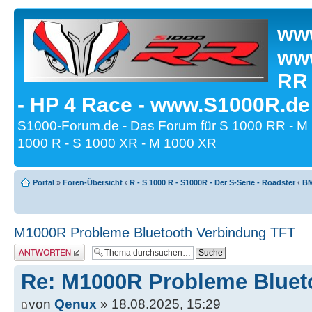
www
www
RR
- HP 4 Race - www.S1000R.de
S1000-Forum.de - Das Forum für S 1000 RR - M
1000 R - S 1000 XR - M 1000 XR
Portal
»
Foren-Übersicht
‹
R - S 1000 R - S1000R - Der S-Serie - Roadster
‹
BM
M1000R Probleme Bluetooth Verbindung TFT
Antwort erstellen
Re: M1000R Probleme Bluet
von
Qenux
» 18.08.2025, 15:29