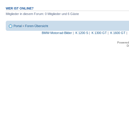
WER IST ONLINE?
Mitglieder in diesem Forum: 0 Mitglieder und 6 Gäste
Portal
»
Foren-Übersicht
BMW-Motorrad-Bilder
|
K 1200 S
|
K 1300 GT
|
K 1600 GT
|
Powered
D