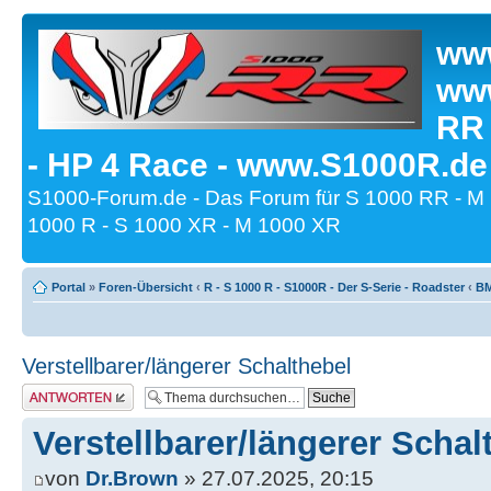
www
www
RR
- HP 4 Race - www.S1000R.de
S1000-Forum.de - Das Forum für S 1000 RR - M
1000 R - S 1000 XR - M 1000 XR
Portal
»
Foren-Übersicht
‹
R - S 1000 R - S1000R - Der S-Serie - Roadster
‹
BM
Verstellbarer/längerer Schalthebel
Antwort erstellen
Verstellbarer/längerer Schal
von
Dr.Brown
» 27.07.2025, 20:15