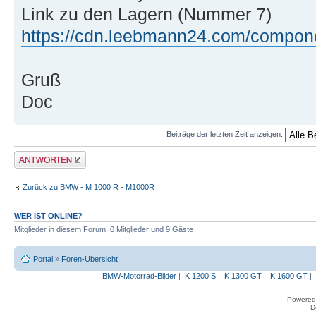
Link zu den Lagern (Nummer 7)
https://cdn.leebmann24.com/compon
Gruß
Doc
Beiträge der letzten Zeit anzeigen:
Antwort erstellen
Zurück zu BMW - M 1000 R - M1000R
WER IST ONLINE?
Mitglieder in diesem Forum: 0 Mitglieder und 9 Gäste
Portal
»
Foren-Übersicht
BMW-Motorrad-Bilder
|
K 1200 S
|
K 1300 GT
|
K 1600 GT
|
Powered
D