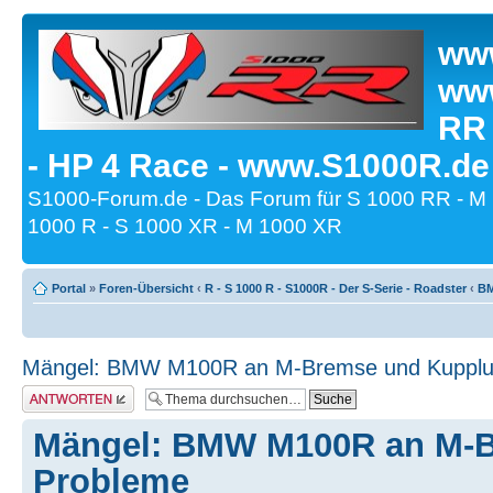
www
www
RR
- HP 4 Race - www.S1000R.de
S1000-Forum.de - Das Forum für S 1000 RR - M
1000 R - S 1000 XR - M 1000 XR
Portal
»
Foren-Übersicht
‹
R - S 1000 R - S1000R - Der S-Serie - Roadster
‹
BM
Mängel: BMW M100R an M-Bremse und Kupplu
Antwort erstellen
Mängel: BMW M100R an M-
Probleme