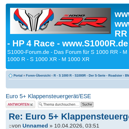
www
www
RR
- HP 4 Race - www.S1000R.de
S1000-Forum.de - Das Forum für S 1000 RR - M
1000 R - S 1000 XR - M 1000 XR
Portal
»
Foren-Übersicht
‹
R - S 1000 R - S1000R - Der S-Serie - Roadster
‹
BM
Euro 5+ Klappensteuergerät/ESE
Antwort erstellen
Re: Euro 5+ Klappensteuerg
von
Unnamed
» 10.04.2026, 03:51