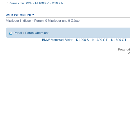
Zurück zu BMW - M 1000 R - M1000R
WER IST ONLINE?
Mitglieder in diesem Forum: 0 Mitglieder und 9 Gäste
Portal
»
Foren-Übersicht
BMW-Motorrad-Bilder
|
K 1200 S
|
K 1300 GT
|
K 1600 GT
|
Powered
D