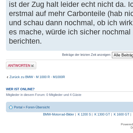
ist der Zug halt leider echt nicht da.
erstmal auf mehr Carbonteile (hab nic
und schau dann nochmal, ob ich wirkl
es mache, würde ich sicher nochmal
berichten.
Beiträge der letzten Zeit anzeigen:
Antwort erstellen
Zurück zu BMW - M 1000 R - M1000R
WER IST ONLINE?
Mitglieder in diesem Forum: 0 Mitglieder und 4 Gäste
Portal
»
Foren-Übersicht
BMW-Motorrad-Bilder
|
K 1200 S
|
K 1300 GT
|
K 1600 GT
|
Powered
D