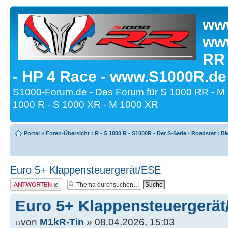
www
www
RR
- HP 4 Race - www.S1000R.de
S1000-Forum.de - Das Forum für S 1000 RR - M
1000 R - S 1000 XR - M 1000 XR
Portal
»
Foren-Übersicht
‹
R - S 1000 R - S1000R - Der S-Serie - Roadster
‹
BM
Euro 5+ Klappensteuergerät/ESE
Antwort erstellen
Euro 5+ Klappensteuergerä
von
M1kR-Tin
» 08.04.2026, 15:03