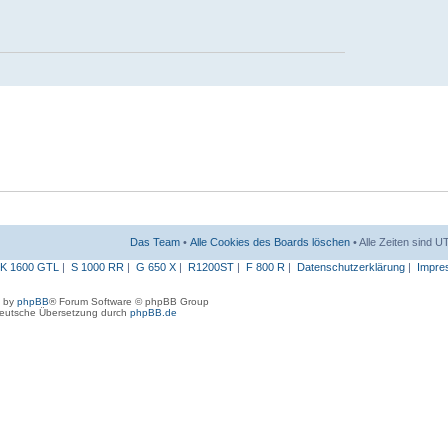
Das Team
•
Alle Cookies des Boards löschen
• Alle Zeiten sind 
K 1600 GTL
|
S 1000 RR
|
G 650 X
|
R1200ST
|
F 800 R
|
Datenschutzerklärung
|
Impre
 by
phpBB
® Forum Software © phpBB Group
eutsche Übersetzung durch
phpBB.de