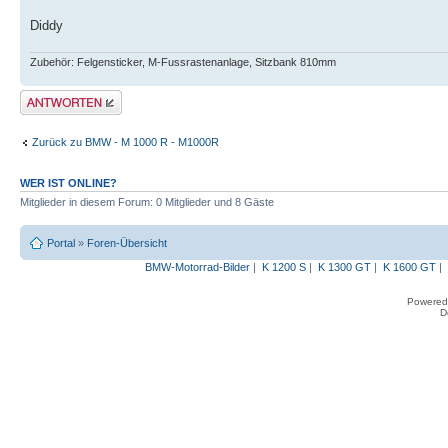
Diddy
Zubehör: Felgensticker, M-Fussrastenanlage, Sitzbank 810mm
Antwort erstellen
Zurück zu BMW - M 1000 R - M1000R
WER IST ONLINE?
Mitglieder in diesem Forum: 0 Mitglieder und 8 Gäste
Portal
»
Foren-Übersicht
BMW-Motorrad-Bilder
|
K 1200 S
|
K 1300 GT
|
K 1600 GT
|
Powered
D