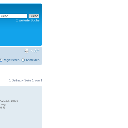
Erweiterte Suche
Registrieren
Anmelden
1 Beitrag • Seite
1
von
1
7.2023, 15:08
berg
0 R