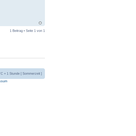
1 Beitrag • Seite
1
von
1
UTC + 1 Stunde [ Sommerzeit ]
ssum