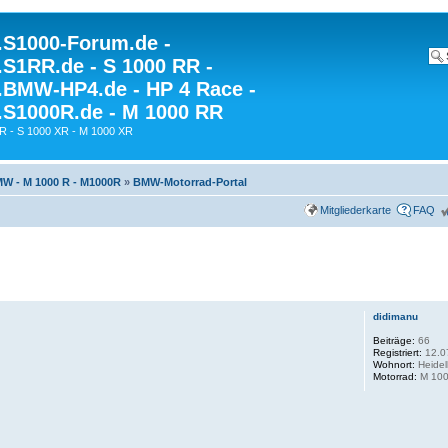
S1000-Forum.de -
S1RR.de - S 1000 RR -
BMW-HP4.de - HP 4 Race -
S1000R.de - M 1000 RR
R - S 1000 XR - M 1000 XR
W - M 1000 R - M1000R
»
BMW-Motorrad-Portal
Mitgliederkarte
FAQ
didimanu
Beiträge:
66
Registriert:
12.0
Wohnort:
Heidel
Motorrad:
M 100