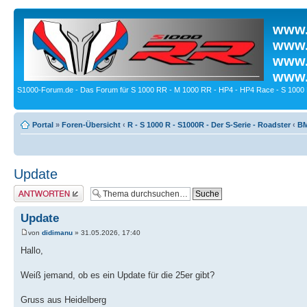
www.
www.
www.
www.
S1000-Forum.de - Das Forum für S 1000 RR - M 1000 RR - HP4 - HP4 Race - S 1000 
Portal
»
Foren-Übersicht
‹
R - S 1000 R - S1000R - Der S-Serie - Roadster
‹
BM
Update
Antwort erstellen
Update
von
didimanu
» 31.05.2026, 17:40
Hallo,
Weiß jemand, ob es ein Update für die 25er gibt?
Gruss aus Heidelberg