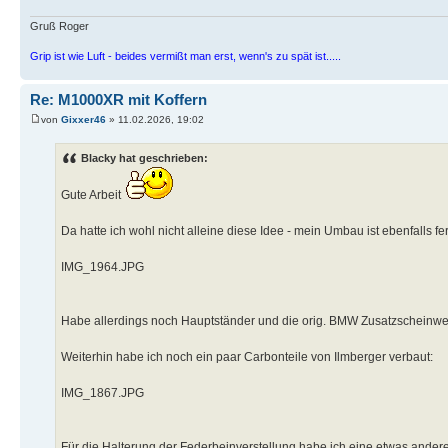
Gruß Roger
Grip ist wie Luft - beides vermißt man erst, wenn's zu spät ist.....
Re: M1000XR mit Koffern
von
Gixxer46
» 11.02.2026, 19:02
Blacky hat geschrieben:
Gute Arbeit
Da hatte ich wohl nicht alleine diese Idee - mein Umbau ist ebenfalls fer
IMG_1964.JPG
Habe allerdings noch Hauptständer und die orig. BMW Zusatzscheinwer
Weiterhin habe ich noch ein paar Carbonteile von Ilmberger verbaut:
IMG_1867.JPG
Für die Halterung der Federbeinverstellung habe ich eine etwas ander