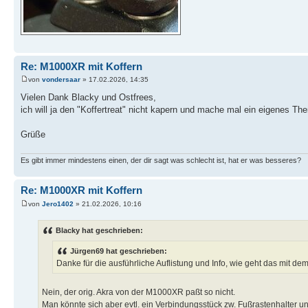
Re: M1000XR mit Koffern
von
vondersaar
» 17.02.2026, 14:35
Vielen Dank Blacky und Ostfrees,
ich will ja den "Koffertreat" nicht kapern und mache mal ein eigenes Th
Grüße
Es gibt immer mindestens einen, der dir sagt was schlecht ist, hat er was besseres?
Re: M1000XR mit Koffern
von
Jero1402
» 21.02.2026, 10:16
Blacky hat geschrieben:
Jürgen69 hat geschrieben:
Danke für die ausführliche Auflistung und Info, wie geht das mit dem
Nein, der orig. Akra von der M1000XR paßt so nicht.
Man könnte sich aber evtl. ein Verbindungsstück zw. Fußrastenhalter u