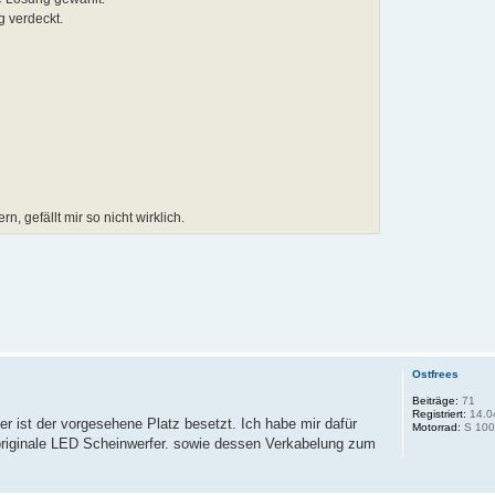
g verdeckt.
 gefällt mir so nicht wirklich.
Ostfrees
Beiträge:
71
Registriert:
14.0
er ist der vorgesehene Platz besetzt. Ich habe mir dafür
Motorrad:
S 100
 originale LED Scheinwerfer. sowie dessen Verkabelung zum