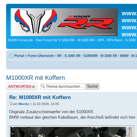
www.
www.
www.
www.
S1000-Forum.de - Das Forum für S 1000 RR - M 1000 RR - HP4 - HP4 Race - S 1000 
Portal
»
Foren-Übersicht
‹
XR - S 1000 XR - S1000XR - M 1000 XR
‹
BMW - M 1
M1000XR mit Koffern
Antwort erstellen
Re: M1000XR mit Koffern
von
Blacky
» 11.02.2026, 14:00
Originale Zusatzscheinwerfer von der S1000XR.
BMW verbaut den gleichen Kabelbaum, der Anschluß befindet sich hier: