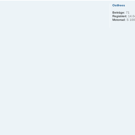
Ostfrees
Beiträge:
71
Registriert:
14.0
Motorrad:
S 100