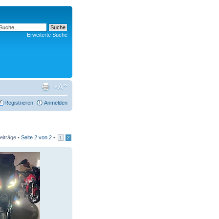
Erweiterte Suche
Registrieren
Anmelden
eiträge •
Seite
2
von
2
•
1
2