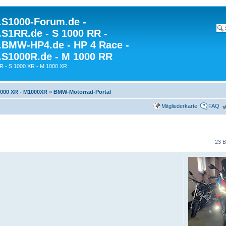
S1000-Forum.de -
S1RR.de - S 1000 RR -
BMW-HP4.de - HP 4 Race -
S1000R.de - M 1000 RR
R - S 1000 XR - M 1000 XR
000 XR - M1000XR
»
BMW-Motorrad-Portal
Mitgliederkarte
FAQ
23 B