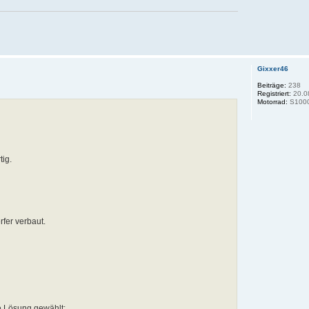
Gixxer46
Beiträge:
238
Registriert:
20.0
Motorrad:
S100
tig.
fer verbaut.
e Lösung gewählt: