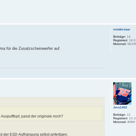
vondersaar
Beiträge:
14
Registriert:
18.0
Motorrad:
M1XRC
ema für die Zusatzscheinwerfer auf
Jero1402
Beiträge:
12
 Auspufftopf, passt der originale noch?
Registriert:
13.1
Motorrad:
BMW 
nd der ESD-Aufhängung selbst anfertigen.