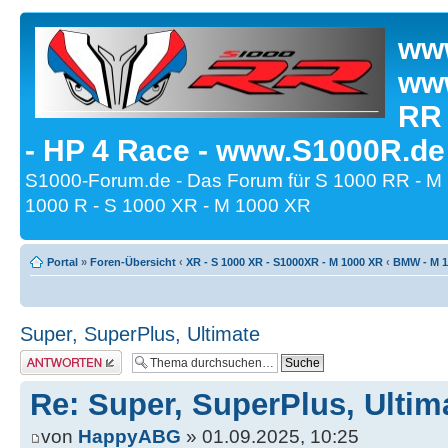
www
www
RR
- HP 4 Race - www.S1000R.de
S1000-Forum.de - Das Forum für S 1000 RR - M
1000 R - S 1000 XR - M 1000 XR
Portal
»
Foren-Übersicht
‹
XR - S 1000 XR - S1000XR - M 1000 XR
‹
BMW - M 1
Super, SuperPlus, Ultimate
Antwort erstellen
Re: Super, SuperPlus, Ultim
von
HappyABG
» 01.09.2025, 10:25