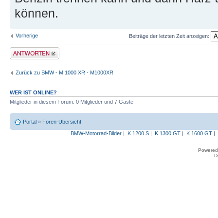
können.
Vorherige
Beiträge der letzten Zeit anzeigen:
Antwort erstellen
Zurück zu BMW - M 1000 XR - M1000XR
WER IST ONLINE?
Mitglieder in diesem Forum: 0 Mitglieder und 7 Gäste
Portal
»
Foren-Übersicht
BMW-Motorrad-Bilder
|
K 1200 S
|
K 1300 GT
|
K 1600 GT
|
Powered
D