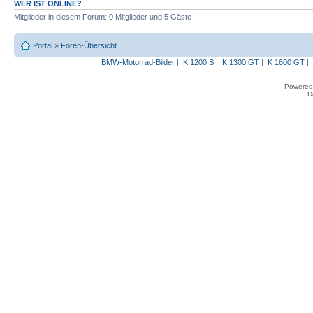
WER IST ONLINE?
Mitglieder in diesem Forum: 0 Mitglieder und 5 Gäste
Portal
»
Foren-Übersicht
BMW-Motorrad-Bilder
|
K 1200 S
|
K 1300 GT
|
K 1600 GT
|
Powered
D