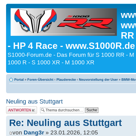
www
www
RR
- HP 4 Race - www.S1000R.de
S1000-Forum.de - Das Forum für S 1000 RR - M
1000 R - S 1000 XR - M 1000 XR
Portal
»
Foren-Übersicht
‹
Plauderecke
‹
Neuvorstellung der User
»
BMW-Moto
Neuling aus Stuttgart
Antwort erstellen
Re: Neuling aus Stuttgart
von
Dang3r
» 23.01.2026, 12:05