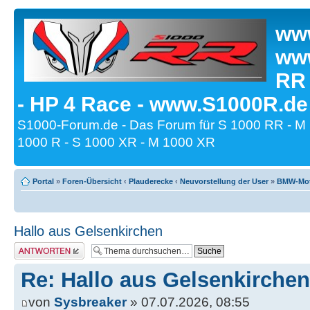
www
www
RR
- HP 4 Race - www.S1000R.de
S1000-Forum.de - Das Forum für S 1000 RR - M
1000 R - S 1000 XR - M 1000 XR
Portal
»
Foren-Übersicht
‹
Plauderecke
‹
Neuvorstellung der User
»
BMW-Moto
Hallo aus Gelsenkirchen
Antwort erstellen
Re: Hallo aus Gelsenkirchen
von
Sysbreaker
» 07.07.2026, 08:55