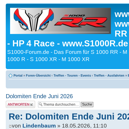
www
www
RR
- HP 4 Race - www.S1000R.de
S1000-Forum.de - Das Forum für S 1000 RR - M
1000 R - S 1000 XR - M 1000 XR
Portal
»
Foren-Übersicht
‹
Treffen - Touren - Events
‹
Treffen - Ausfahrten
»
Dolomiten Ende Juni 2026
Antwort erstellen
Re: Dolomiten Ende Juni 20
von
Lindenbaum
» 18.05.2026, 11:10