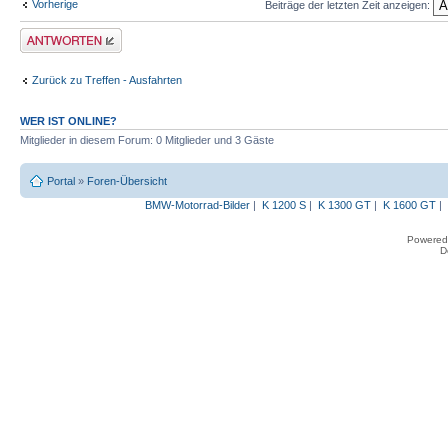
Vorherige
Beiträge der letzten Zeit anzeigen:
Antwort erstellen
Zurück zu Treffen - Ausfahrten
WER IST ONLINE?
Mitglieder in diesem Forum: 0 Mitglieder und 3 Gäste
Portal
»
Foren-Übersicht
BMW-Motorrad-Bilder
|
K 1200 S
|
K 1300 GT
|
K 1600 GT
|
Powered
D