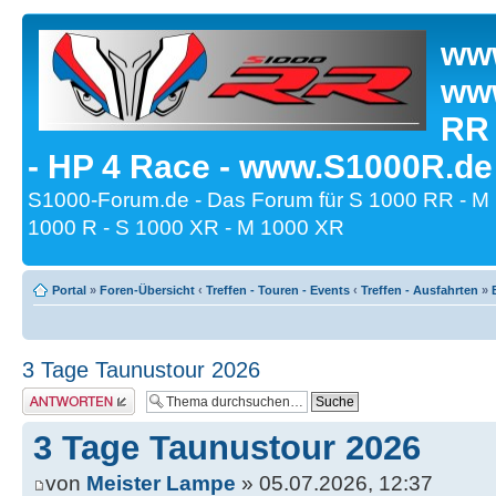
www
www
RR
- HP 4 Race - www.S1000R.de
S1000-Forum.de - Das Forum für S 1000 RR - M
1000 R - S 1000 XR - M 1000 XR
Portal
»
Foren-Übersicht
‹
Treffen - Touren - Events
‹
Treffen - Ausfahrten
»
3 Tage Taunustour 2026
Antwort erstellen
3 Tage Taunustour 2026
von
Meister Lampe
» 05.07.2026, 12:37