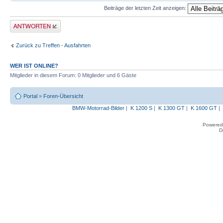
Beiträge der letzten Zeit anzeigen:
Antwort erstellen
Zurück zu Treffen - Ausfahrten
WER IST ONLINE?
Mitglieder in diesem Forum: 0 Mitglieder und 6 Gäste
Portal
»
Foren-Übersicht
BMW-Motorrad-Bilder
|
K 1200 S
|
K 1300 GT
|
K 1600 GT
|
Powered
D