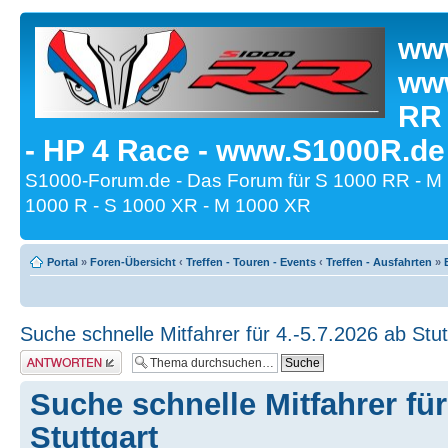
www
www
RR
- HP 4 Race - www.S1000R.de
S1000-Forum.de - Das Forum für S 1000 RR - M
1000 R - S 1000 XR - M 1000 XR
Portal
»
Foren-Übersicht
‹
Treffen - Touren - Events
‹
Treffen - Ausfahrten
»
Suche schnelle Mitfahrer für 4.-5.7.2026 ab Stut
Antwort erstellen
Suche schnelle Mitfahrer für
Stuttgart