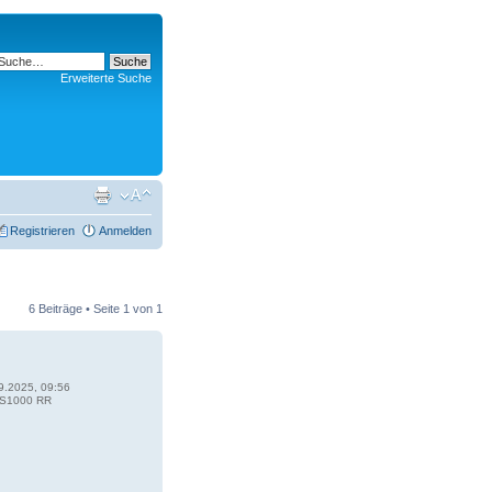
Erweiterte Suche
Registrieren
Anmelden
6 Beiträge • Seite
1
von
1
9.2025, 09:56
S1000 RR