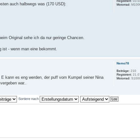
Registriert:
03.0
 kosten auch halbwegs was (170 USD):
Motorrad:
M100
eim Original sehe ich da nur geringe Chancen.
g ist - wenn man eine bekommt.
Nemo78
Beiträge:
210
Registriert:
21.0
 mit E kann es eng werden, der puff vom Kumpel seiner Nina
Motorrad:
S1000
 vergeben war..
Sortiere nach