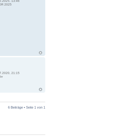
2.2025, 13:46
0R 2025
7.2020, 21:15
rr
6 Beiträge • Seite
1
von
1