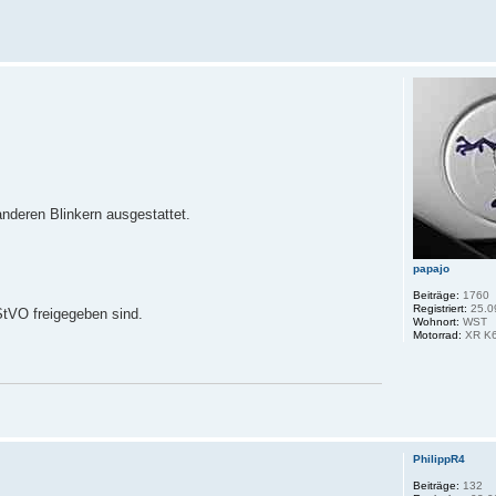
nderen Blinkern ausgestattet.
papajo
Beiträge:
1760
Registriert:
25.0
StVO freigegeben sind.
Wohnort:
WST
Motorrad:
XR K6
PhilippR4
Beiträge:
132