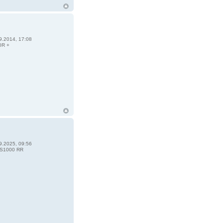
9.2014, 17:08
0R +
9.2025, 09:56
S1000 RR