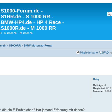
S1000-Forum.de -
S1RR.de - S 1000 RR -
BMW-HP4.de - HP 4 Race -
S1000R.de - M 1000 RR
R - S 1000 XR - M 1000 XR
gemein - S1000RR
»
BMW-Motorrad-Portal
Mitgliederkarte
FAQ
Roby
Beiträge:
4
Registriert:
03.0
Motorrad:
2024 
ben die ein E-Prüfzeichen? Hat jemand Erfahrung mit denen?