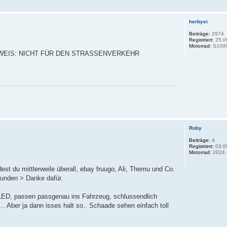
herbyei
Beiträge:
2974
Registriert:
25.0
Motorrad:
S100
INWEIS: NICHT FÜR DEN STRASSENVERKEHR
Roby
Beiträge:
4
Registriert:
03.0
Motorrad:
2024 
dest du mittlerweile überall, ebay fruugo, Ali, Themu und Co.
efunden > Danke dafür.
 LED, passen passgenau ins Fahrzeug, schlussendlich
 Aber ja dann isses halt so.. Schaade sehen einfach toll