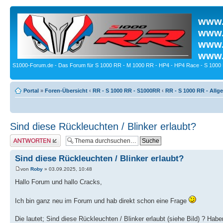
www.
www.
www.
www.
S1000-Forum.de - Das Forum für S 1000 RR - M 1000 RR - HP4 - HP4 Race - S 1000 
Portal
»
Foren-Übersicht
‹
RR - S 1000 RR - S1000RR
‹
RR - S 1000 RR - All
Sind diese Rückleuchten / Blinker erlaubt?
Antwort erstellen
Sind diese Rückleuchten / Blinker erlaubt?
von
Roby
» 03.09.2025, 10:48
Hallo Forum und hallo Cracks,
Ich bin ganz neu im Forum und hab direkt schon eine Frage
Die lautet; Sind diese Rückleuchten / Blinker erlaubt (siehe Bild) ? Ha