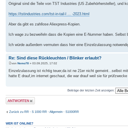
Original sind die Teile von TST Industries (US Zubehörhersteller), und
https://tstindustries.com/tst-in-tail-l ... -2023.html
Aber da gibt es zahllose Aliexpress-Kopien.
Ich wage zu bezweifeln dass die Kopien eine E-Nummer haben. Selbst b
Ich würde außerdem vermuten dass hier eine Einzelzulassung notwendi
Re: Sind diese Rückleuchten / Blinker erlaubt?
von
Nemo78
» 03.09.2025, 17:02
Einzelzulassung ist richtig teuer,da ist ne 21er nicht gemeint...selbst
hatte E drauf,im internet geschaut, die war drauf weil sie für prüfzwecke
Beiträge der letzten Zeit anzeigen:
Antwort erstellen
Zurück zu RR - S 1000 RR - Allgemein - S1000RR
WER IST ONLINE?