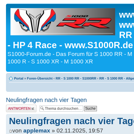
www
www
RR
- HP 4 Race - www.S1000R.de
S1000-Forum.de - Das Forum für S 1000 RR - M
1000 R - S 1000 XR - M 1000 XR
Portal
»
Foren-Übersicht
‹
RR - S 1000 RR - S1000RR
‹
RR - S 1000 RR - All
Neulingfragen nach vier Tagen
Antwort erstellen
Neulingfragen nach vier Ta
von
applemax
» 02.11.2025, 19:57