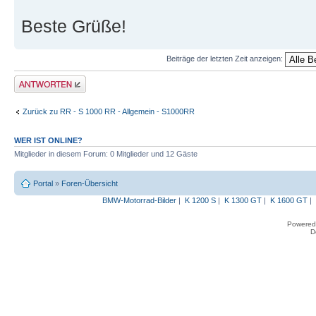
Beste Grüße!
Beiträge der letzten Zeit anzeigen:
Antwort erstellen
Zurück zu RR - S 1000 RR - Allgemein - S1000RR
WER IST ONLINE?
Mitglieder in diesem Forum: 0 Mitglieder und 12 Gäste
Portal
»
Foren-Übersicht
BMW-Motorrad-Bilder
|
K 1200 S
|
K 1300 GT
|
K 1600 GT
|
Powered
D