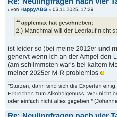
Re: Neulingfragen nach vier 
von
HappyABG
» 03.11.2025, 17:29
applemax hat geschrieben:
2.) Manchmal will der Leerlauf nicht so,
ist leider so (bei meine 2012er
und
me
genervt wenn ich an der Ampel den Le
(am schlimmsten war's bei kaltem Moto
meiner 2025er M-R problemlos
"Stürzen, darin sind sich die Experten eini
Erbrechen zum Alkoholgenuss. Wer nicht b
oder einfach nicht alles gegeben." (Johannes
Re: Neulingfragen nach vier 